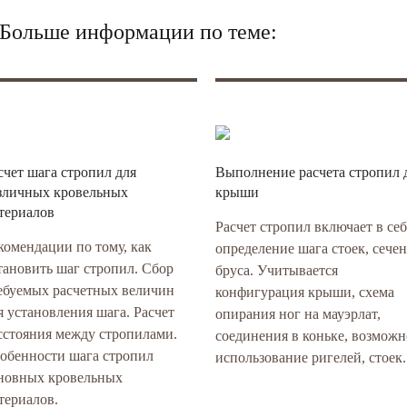
? Больше информации по теме:
счет шага стропил для
Выполнение расчета стропил 
зличных кровельных
крыши
териалов
Расчет стропил включает в се
комендации по тому, как
определение шага стоек, сече
тановить шаг стропил. Сбор
бруса. Учитывается
ебуемых расчетных величин
конфигурация крыши, схема
я установления шага. Расчет
опирания ног на мауэрлат,
сстояния между стропилами.
соединения в коньке, возможн
обенности шага стропил
использование ригелей, стоек.
новных кровельных
териалов.