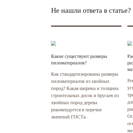
Не нашли ответа в статье
Какие существуют размеры
Ра
пиломатериалов?
ра
ма
Как стандартизированы размеры
Ре
пиломатериалов из хвойных
ус
пород? Какая ширина и толщина
тр
строительных досок и брусьев из
дл
хвойных пород дерева
ра
рекомендуется в перечне
Ос
значений ГОСТа.
ос
ма