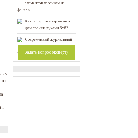
элементов лобзиком из
фанеры
Как построить каркасный
дом своими руками 6х8?
Современный журнальный
стол своими руками:
Задать вопрос эксперту
чертежи и описание конструкции
еку.
ано
на
0-