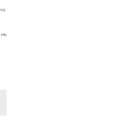
над
 см,