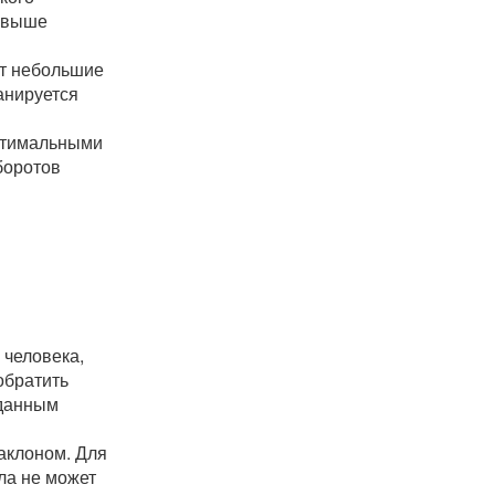
м выше
ют небольшие
анируется
оптимальными
боротов
 человека,
обратить
 данным
наклоном. Для
ла не может