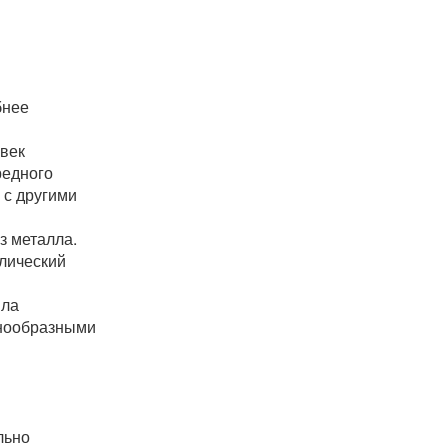
бнее
овек
редного
 с другими
з металла.
лический
ыла
знообразными
льно