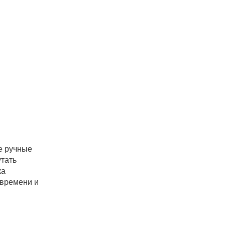
е ручные
утать
ка
 времени и