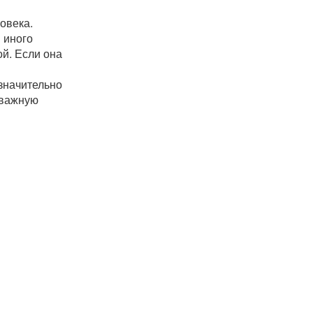
овека.
 иного
ой. Если она
значительно
 важную