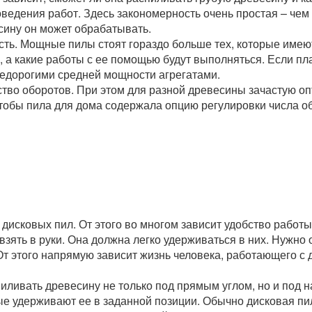
оведения работ. Здесь закономерность очень простая – че
сину он может обрабатывать.
ость. Мощные пилы стоят гораздо больше тех, которые име
 а какие работы с ее помощью будут выполняться. Если пл
недорогими средней мощности агрегатами.
тво оборотов. При этом для разной древесины зачастую 
тобы пила для дома содержала опцию регулировки числа о
дисковых пил. От этого во многом зависит удобство работы
взять в руки. Она должна легко удерживаться в них. Нужно 
 От этого напрямую зависит жизнь человека, работающего с
пиливать древесину не только под прямым углом, но и под 
ые удерживают ее в заданной позиции. Обычно дисковая пи