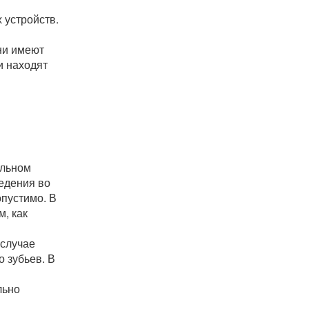
 устройств.
ни имеют
и находят
ельном
ведения во
опустимо. В
м, как
 случае
 зубьев. В
льно