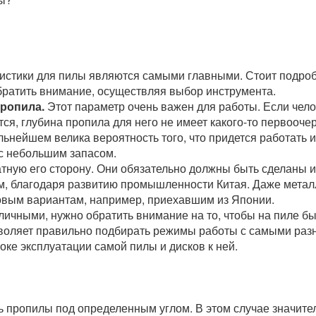
теристики для пилы являются самыми главными. Стоит подро
обратить внимание, осуществляя выбор инструмента.
ропила.
Этот параметр очень важен для работы. Если чел
тся, глубина пропила для него не имеет какого-то первооче
льнейшем велика вероятность того, что придется работать и
с небольшим запасом.
тную его сторону. Они обязательно должны быть сделаны и
м, благодаря развитию промышленности Китая. Даже метал
ковым вариантам, например, приехавшим из Японии.
зличными, нужно обратить внимание на то, чтобы на пиле б
озволяет правильно подбирать режимы работы с самыми ра
оке эксплуатации самой пилы и дисков к ней.
ть пропилы под определенным углом. В этом случае значите