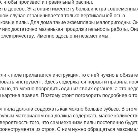
но, чтобы произвести правильный распил.
я в дерево. Эта опция имеется у большинства современных
нном случае ограничивается только вертикальной осью.
сковые пилы. Для дома такие экземпляры малопригодны. О
у них достаточно маленькая продолжительность работы. Он
 к электричеству. Именно здесь они незаменимы.
и к пиле прилагается инструкция, то с ней нужно в обязат
ировать инструмент. Здесь содержатся нормы и правила по
ьно, то можно повредить один из своих органов, а это нед
 картина правил. Поэтому стоит поговорить подробнее о то
ая пила должна содержать как можно больше зубьев. В этом
 грубым материалом она должна содержать малое количество
 вероятность того, что сам механизм пилы постепенно будет
ктроинструмента из строя. С ним нужно обращаться максима