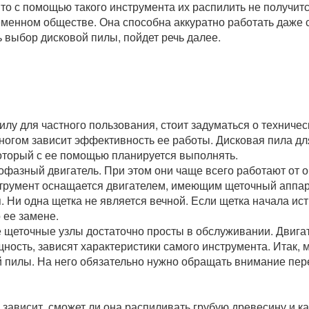
 то с помощью такого инструмента их распилить не получит
еменном обществе. Она способна аккуратно работать даже
 выбор дисковой пилы, пойдет речь далее.
лу для частного пользования, стоит задуматься о техничес
многом зависит эффективность ее работы. Дисковая пила д
который с ее помощью планируется выполнять.
фазный двигатель. При этом они чаще всего работают от 
нструмент оснащается двигателем, имеющим щеточный аппара
. Ни одна щетка не является вечной. Если щетка начала ист
 ее замене.
е щеточные узлы достаточно просты в обслуживании. Двига
ощность, зависят характеристики самого инструмента. Итак,
 пилы. На него обязательно нужно обращать внимание пер
 зависит, сможет ли она распиливать грубую древесину и ка