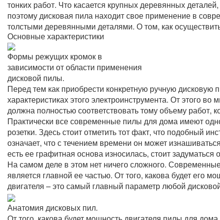
тонких работ. Что касается крупных деревянных деталей,
поэтому дисковая пила находит свое применение в совр
толстыми деревянными деталями. О том, как осуществить
Основные характеристики
Формы режущих кромок в
зависимости от области применения
дисковой пилы.
Перед тем как приобрести конкретную ручную дисковую пи
характеристиках этого электроинструмента. От этого во 
должна полностью соответствовать тому объему работ, 
Практически все современные пилы для дома имеют одно
розетки. Здесь стоит отметить тот факт, что подобный и
означает, что с течением времени он может изнашиваться
есть ее графитная основа износилась, стоит задуматься о
На самом деле в этом нет ничего сложного. Современны
является главной ее частью. От того, какова будет его м
двигателя – это самый главный параметр любой дисковой
Анатомия дисковых пил.
От того, какова будет мощность двигателя пилы для дома,