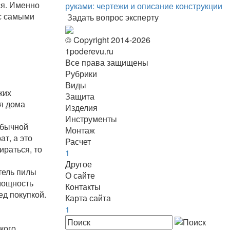
ся. Именно
руками: чертежи и описание конструкции
 с самыми
Задать вопрос эксперту
© Copyright 2014-2026
1poderevu.ru
Все права защищены
Рубрики
Виды
ких
Защита
ля дома
Изделия
Инструменты
обычной
Монтаж
т, а это
Расчет
ираться, то
1
Другое
тель пилы
О сайте
 мощность
Контакты
ед покупкой.
Карта сайта
1
кого