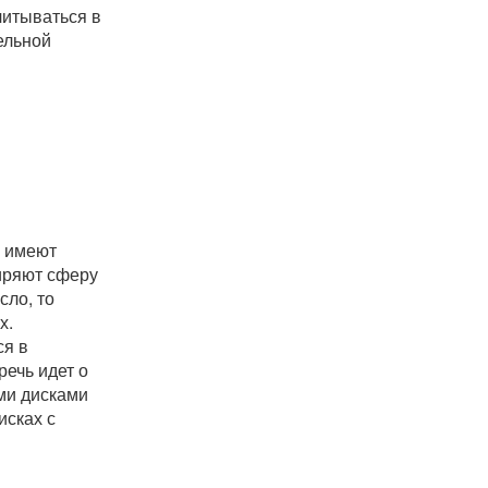
читываться в
ельной
е имеют
иряют сферу
сло, то
х.
ся в
речь идет о
ими дисками
исках с