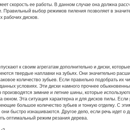
еет скорость ее работы. В данном случае она должна расс
е. Правильный выбор режимов пиления позволяет в значит
х рабочих дисков.
пускают к своим агрегатам дополнительно и диски, которы
меются твердые наплавки на зубьях. Они значительно расш
аковое количество зубьев. Если правильно подобрать их чи
данных условиях. Эти диски намного прочнее обыкновенны
о производятся зимние и летние шины, которые используют
а окном. Эта ситуация характерна и для дисков пилы. Если 
меющие большое количество зубьев и тонкую отделку. С эт
 они быстро изнашиваются. Другое дело, если речь идет о д
ить оптимальный режим резания дерева.
лы?