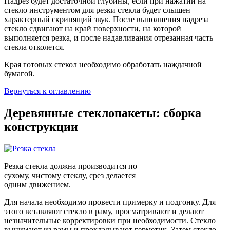
Надрез будет достаточной глубины, если при нажатии на
стекло инструментом для резки стекла будет слышен
характерный скрипящий звук. После выполнения надреза
стекло сдвигают на край поверхности, на которой
выполняется резка, и после надавливания отрезанная часть
стекла отколется.
Края готовых стекол необходимо обработать наждачной
бумагой.
Вернуться к оглавлению
Деревянные стеклопакеты: сборка
конструкции
Резка стекла должна производится по
сухому, чистому стеклу, срез делается
одним движением.
Для начала необходимо провести примерку и подгонку. Для
этого вставляют стекло в раму, просматривают и делают
незначительные корректировки при необходимости. Стекло
вынимают из рамы и прокладывают герметик. Затем стекло