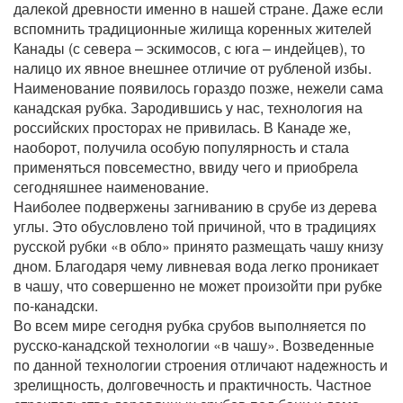
далекой древности именно в нашей стране. Даже если
вспомнить традиционные жилища коренных жителей
Канады (с севера – эскимосов, с юга – индейцев), то
налицо их явное внешнее отличие от рубленой избы.
Наименование появилось гораздо позже, нежели сама
канадская рубка. Зародившись у нас, технология на
российских просторах не привилась. В Канаде же,
наоборот, получила особую популярность и стала
применяться повсеместно, ввиду чего и приобрела
сегодняшнее наименование.
Наиболее подвержены загниванию в срубе из дерева
углы. Это обусловлено той причиной, что в традициях
русской рубки «в обло» принято размещать чашу книзу
дном. Благодаря чему ливневая вода легко проникает
в чашу, что совершенно не может произойти при рубке
по-канадски.
Во всем мире сегодня рубка срубов выполняется по
русско-канадской технологии «в чашу». Возведенные
по данной технологии строения отличают надежность и
зрелищность, долговечность и практичность. Частное