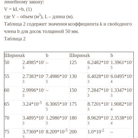
линейному закону:
V = kL+b, (1)
3
где V – объем (м
), L – длина (м).
Таблица 2 содержит значения коэффициента k и свободного
члена b для досок толщиной 50 мм.
Таблица 2
Ширина
k
b
Ширина
k
b
-
-
-
50
2.4985*10
–
125
6.2482*10
1.3961*10
3
3
5
-
-
-
-
55
2.7383*10
7.4986*10
130
6.4028*10
6.0495*10
3
5
3
4
-
-
-
60
2.9996*10
–
150
7.2847*10
1.3347*10
3
3
3
-3
-
-
-
65
3.24*10
6.3065*10
175
8.7201*10
1.9082*10
5
3
4
-
-
-
-
70
3.4895*10
1.2986*10
180
8.9629*10
2.3538*10
3
5
3
4
-
-5
-2
75
3.7369*10
8.209*10
200
1.0*10
–
3