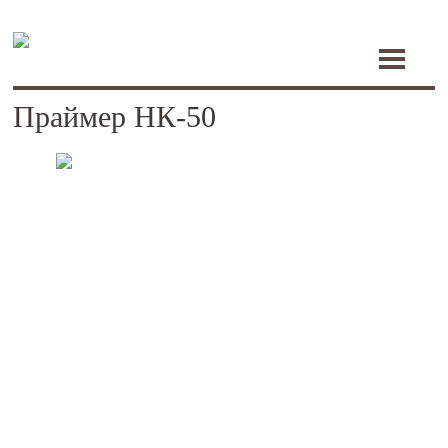
Toggle
navigati
Праймер НК-50