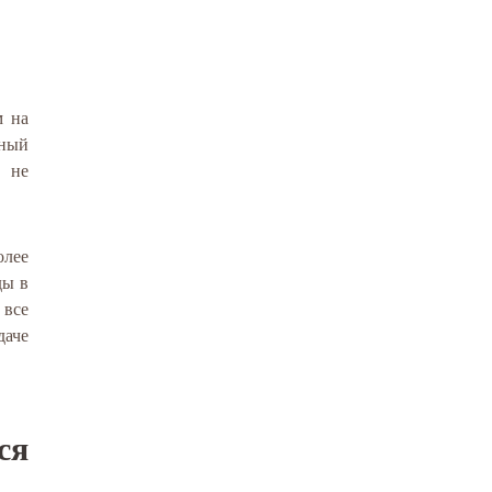
м на
нный
— не
олее
ды в
 все
даче
ся