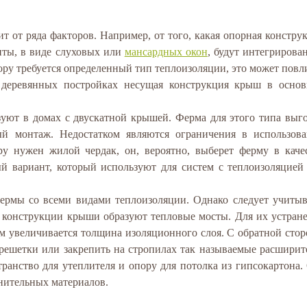
т от ряда факторов. Например, от того, какая опорная констру
нты, в виде слуховых или
мансардных окон
, будут интегрирова
ору требуется определенный тип теплоизоляции, это может повл
деревянных постройках несущая конструкция крыш в осно
уют в домах с двускатной крышей. Ферма для этого типа выг
 монтаж. Недостатком являются ограничения в использов
ру нужен жилой чердак, он, вероятно, выберет ферму в каче
й вариант, который используют для систем с теплоизоляцией
ермы со всеми видами теплоизоляции. Однако следует учитыв
 конструкции крыши образуют тепловые мосты. Для их устран
м увеличивается толщина изоляционного слоя. С обратной сто
решетки или закрепить на стропилах так называемые расширит
ранство для утеплителя и опору для потолка из гипсокартона.
нительных материалов.