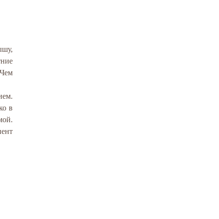
ышу,
тние
 Чем
ием.
ко в
мой.
иент