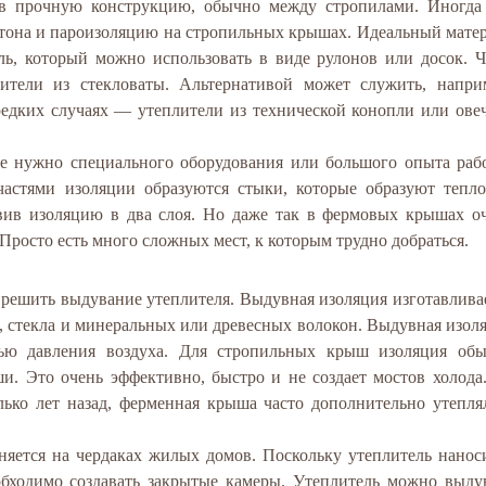
 в прочную конструкцию, обычно между стропилами. Иногда
ртона и пароизоляцию на стропильных крышах. Идеальный мате
ль, который можно использовать в виде рулонов или досок. 
ители из стекловаты. Альтернативой может служить, напри
редких случаях — утеплители из технической конопли или ове
не нужно специального оборудования или большого опыта раб
астями изоляции образуются стыки, которые образуют тепл
авив изоляцию в два слоя. Но даже так в фермовых крышах о
Просто есть много сложных мест, к которым трудно добраться.
решить выдувание утеплителя. Выдувная изоляция изготавлива
, стекла и минеральных или древесных волокон. Выдувная изол
ью давления воздуха. Для стропильных крыш изоляция об
и. Это очень эффективно, быстро и не создает мостов холода
лько лет назад, ферменная крыша часто дополнительно утепля
яется на чердаках жилых домов. Поскольку утеплитель нанос
обходимо создавать закрытые камеры. Утеплитель можно выду