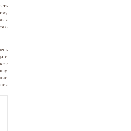
ость
тому
вная
ся о
чень
да и
акже
ышу.
яции
ения