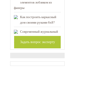
элементов лобзиком из
фанеры
Как построить каркасный
дом своими руками 6х8?
Современный журнальный
стол своими руками:
Задать вопрос эксперту
чертежи и описание конструкции