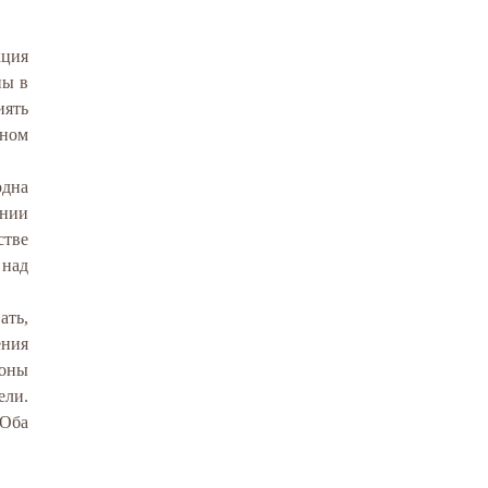
кция
ны в
иять
вном
одна
ании
стве
 над
ать,
ения
роны
ели.
 Оба