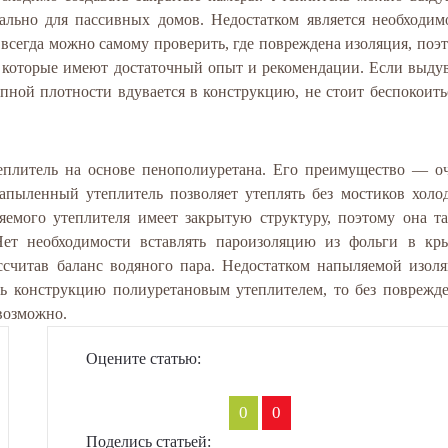
ально для пассивных домов. Недостатком является необходим
всегда можно самому проверить, где повреждена изоляция, поэ
, которые имеют достаточный опыт и рекомендации. Если выду
ной плотности вдувается в конструкцию, не стоит беспокоить
плитель на основе пенополиуретана. Его преимущество — о
апыленный утеплитель позволяет утеплять без мостиков холо
яемого утеплителя имеет закрытую структуру, поэтому она т
ет необходимости вставлять пароизоляцию из фольги в кр
ссчитав баланс водяного пара. Недостатком напыляемой изол
ыть конструкцию полиуретановым утеплителем, то без поврежд
евозможно.
Оцените статью:
0
0
Поделись статьей: