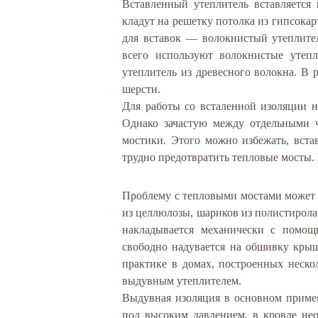
Вставленный утеплитель вставляется
кладут на решетку потолка из гипсока
для вставок — волокнистый утеплите
всего используют волокнистые утепл
утеплитель из древесного волокна. В 
шерсти.
Для работы со всталенной изоляции 
Однако зачастую между отдельными ч
мостики. Этого можно избежать, вст
трудно предотвратить тепловые мосты. 
Проблему с тепловыми мостами может 
из целлюлозы, шариков из полистирола
накладывается механически с помощ
свободно надувается на обшивку крыш
практике в домах, построенных неско
выдувным утеплителем.
Выдувная изоляция в основном примен
под высоким давлением, в кровле не