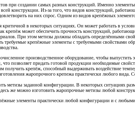
нтов при создании самых разных конструкций. Именно элементы
всей конструкции. Из-за того, что видов конструкций, работаю
довлетворить на них спрос. Одним из видов крепёжных элемент
ся критичной в некоторых ситуациях. Он может работать в усло
так крепёж может обеспечить прочность конструкций, работающи
териалов. При этом метизы должны обладать определёнными свой
ть требуемые крепёжные элементы с требуемыми свойствами об
зводства.
гочисленное производственное оборудование, чтобы выпустить 
 что позволяет придать готовой продукции необходимые свойст
м получить крепёж, способный выдерживать воздействие темпер
изготовления жаропрочного крепежа практически любого вида. 
ить метизы заданной конфигурации. В некоторых ситуациях раз
Здесь же можно изготовить жаропрочные метизы любой констру
репёжные элементы практически любой конфигурации и с любым