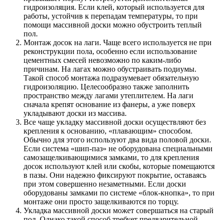
гидроизоляция. Если клей, который используется для
работы, устойчив к перепадам температуры, то при
помощи массивной доски можно обустроить теплый
пол.
Монтаж досок на лаги. Чаще всего используется не при
реконструкции пола, особенно если использование
цементных смесей невозможно по каким-либо
причинам. На лагах можно обустраивать подиумы.
Такой способ монтажа подразумевает обязательную
гидроизоляцию. Целесообразно также заполнить
пространство между лагами утеплителем. На лаги
сначала крепят основание из фанеры, а уже поверх
укладывают доски из массива.
Все чаще укладку массивной доски осуществляют без
крепления к основанию, «плавающим» способом.
Обычно для этого используют два вида половой доски.
Если система «шип-паз» не оборудована специальными
самозащелкивающимися замками, то для крепления
досок используют клей или скобы, которые помещаются
в пазы. Они надежно фиксируют покрытие, оставаясь
при этом совершенно незаметными. Если доски
оборудованы замками по системе «блок-кнопка», то при
монтаже они просто защелкиваются по торцу.
Укладка массивной доски может совершаться на старый
пол. Однако такой способ требует предварительной