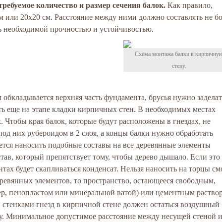
требуемое количество и размер сечения балок.
Как правило,
м или 20х20 см. Расстояние между ними должно составлять не б
ть необходимой прочностью и устойчивостью.
Схема монтажа балки в кирпичну
стену.
обкладывается верхняя часть фундамента, брусья нужно заделат
ть еще на этапе кладки кирпичных стен. В необходимых местах
. Чтобы края балок, которые будут расположены в гнездах, не
под них рубероидом в 2 слоя, а концы балки нужно обработать
тся наносить подобные составы на все деревянные элементы
тав, который препятствует тому, чтобы дерево дышало. Если это
тах будет скапливаться конденсат. Нельзя наносить на торцы см
еревянных элементов, то пространство, остающееся свободным,
р, пенопластом или минеральной ватой) или цементным раство
и стенками гнезд в кирпичной стене должен остаться воздушный
ичу. Минимальное допустимое расстояние между несущей стеной 