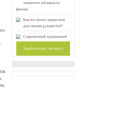
элементов лобзиком из
фанеры
Как построить каркасный
дом своими руками 6х8?
 по
Современный журнальный
стол своими руками:
т
Задать вопрос эксперту
чертежи и описание конструкции
так
.
ма,