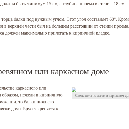
 должна быть минимум 15 см, а глубина проема в стене – 18 см.
торца балки под нужным углом. Этот угол составляет 60°. Кром
ил в верхней части был на большем расстоянии от стенки проема
уса должен максимально прилегать к кирпичной кладке.
еревянном или каркасном доме
ельстве каркасного или
м образом, нежели в кирпичную
Схема пола по лагам в каркасном до
оружении, то балки нижнего
язке дома. Брусья крепятся к