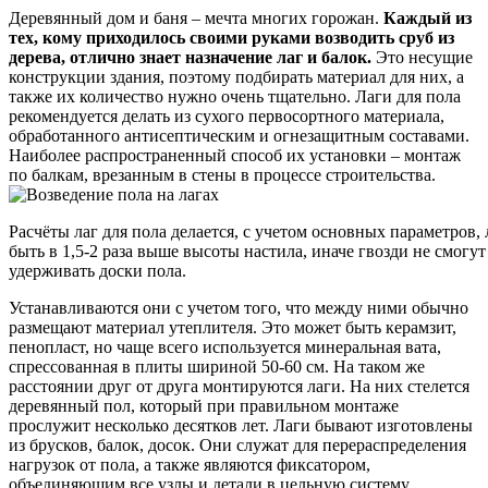
Деревянный дом и баня – мечта многих горожан.
Каждый из
тех, кому приходилось своими руками возводить сруб из
дерева, отлично знает назначение лаг и балок.
Это несущие
конструкции здания, поэтому подбирать материал для них, а
также их количество нужно очень тщательно. Лаги для пола
рекомендуется делать из сухого первосортного материала,
обработанного антисептическим и огнезащитным составами.
Наиболее распространенный способ их установки – монтаж
по балкам, врезанным в стены в процессе строительства.
Расчёты лаг для пола делается, с учетом основных параметров,
быть в 1,5-2 раза выше высоты настила, иначе гвозди не смогу
удерживать доски пола.
Устанавливаются они с учетом того, что между ними обычно
размещают материал утеплителя. Это может быть керамзит,
пенопласт, но чаще всего используется минеральная вата,
спрессованная в плиты шириной 50-60 см. На таком же
расстоянии друг от друга монтируются лаги. На них стелется
деревянный пол, который при правильном монтаже
прослужит несколько десятков лет. Лаги бывают изготовлены
из брусков, балок, досок. Они служат для перераспределения
нагрузок от пола, а также являются фиксатором,
объединяющим все узлы и детали в цельную систему.