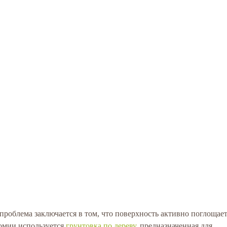
проблема заключается в том, что поверхность активно поглощае
омии используется
грунтовка по дереву
, предназначенная для