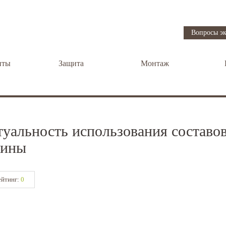
Вопросы эк
нты
Защита
Монтаж
туальность использования составо
сины
ейтинг:
0