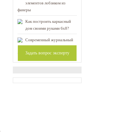
элементов лобзиком из
фанеры
Как построить каркасный
дом своими руками 6х8?
Современный журнальный
стол своими руками:
Задать вопрос эксперту
чертежи и описание конструкции
т